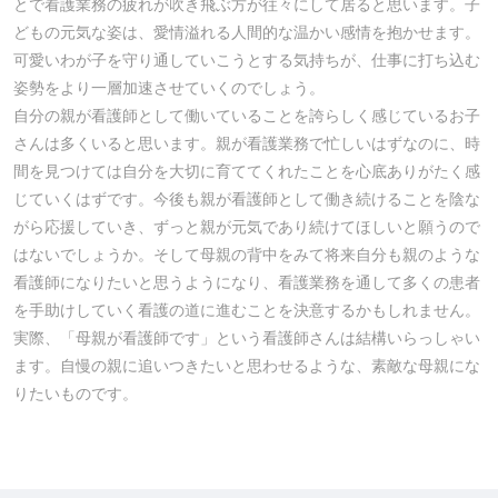
とで看護業務の疲れが吹き飛ぶ方が往々にして居ると思います。子
どもの元気な姿は、愛情溢れる人間的な温かい感情を抱かせます。
可愛いわが子を守り通していこうとする気持ちが、仕事に打ち込む
姿勢をより一層加速させていくのでしょう。
自分の親が看護師として働いていることを誇らしく感じているお子
さんは多くいると思います。親が看護業務で忙しいはずなのに、時
間を見つけては自分を大切に育ててくれたことを心底ありがたく感
じていくはずです。今後も親が看護師として働き続けることを陰な
がら応援していき、ずっと親が元気であり続けてほしいと願うので
はないでしょうか。そして母親の背中をみて将来自分も親のような
看護師になりたいと思うようになり、看護業務を通して多くの患者
を手助けしていく看護の道に進むことを決意するかもしれません。
実際、「母親が看護師です」という看護師さんは結構いらっしゃい
ます。自慢の親に追いつきたいと思わせるような、素敵な母親にな
りたいものです。