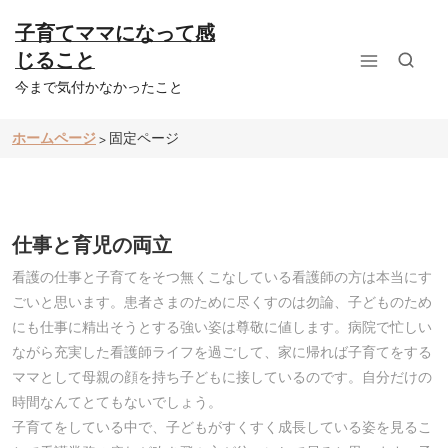
コ
ン
子育てママになって感
テ
じること
ン
ツ
今まで気付かなかったこと
へ
ス
ホームページ
固定ページ
>
キ
ッ
プ
仕事と育児の両立
看護の仕事と子育てをそつ無くこなしている看護師の方は本当にす
ごいと思います。患者さまのために尽くすのは勿論、子どものため
にも仕事に精出そうとする強い姿は尊敬に値します。病院で忙しい
ながら充実した看護師ライフを過ごして、家に帰れば子育てをする
ママとして母親の顔を持ち子どもに接しているのです。自分だけの
時間なんてとてもないでしょう。
子育てをしている中で、子どもがすくすく成長している姿を見るこ